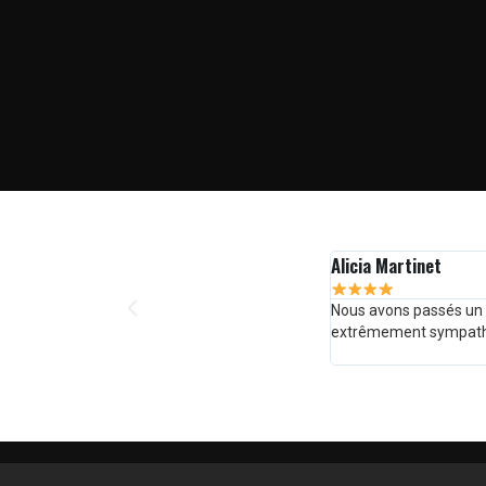
ns la salle « Fortitude ». Des énigmes bien élaborées et un game mast
ons et nous reviendrons avec plaisir !!