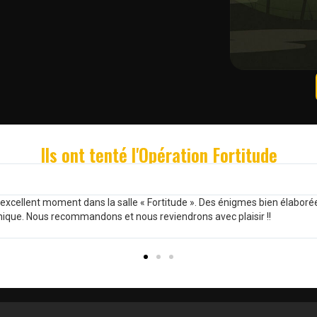
Ils ont tenté l'Opération Fortitude
Hugo Burucoa
er
Merci beaucoup pour votre accueil ! Equipe trop cool et très joueu
Fortitude, et on a géré (faut dire la vérité) mais c'est vraiment g
Bravo pour tout le taf fourni.